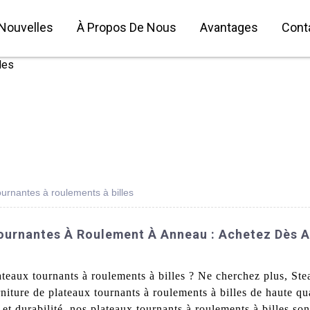
Nouvelles
À Propos De Nous
Avantages
Cont
ournantes à roulements à billes
Tournantes À Roulement À Anneau : Achetez Dès A
ateaux tournants à roulements à billes ? Ne cherchez plus, Ste
iture de plateaux tournants à roulements à billes de haute qu
et durabilité, nos plateaux tournants à roulements à billes son