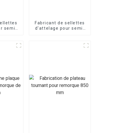
ellettes
Fabricant de sellettes
ur semi-
d'attelage pour semi-
es
remorques