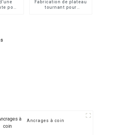
 d'une
Fabrication de plateau
nte pour
tournant pour
 580 mm
remorque 850 mm
Ancrages à coin