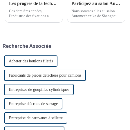
Les progrès de la technologie de fixation transforment les industries
Participez au salon Automechanika de Shanghai
Ces dernières années,
Nous sommes allés au salon
l’industrie des fixations a
Automechanika de Shanghai
connu des avancées
du 29 novembre au 2
technologiques significatives.
décembre. C'était le premier
salon Automechanika de
Shanghai depuis l'épidémie.
Presque tous les clients ont
Recherche Associée
donc annoncé leur venue. Le
premier jour, beaucoup de
monde…
Acheter des boulons filetés
Fabricants de pièces détachées pour camions
Entreprises de goupilles cylindriques
Entreprise d'écrous de serrage
Entreprise de caravanes à sellette