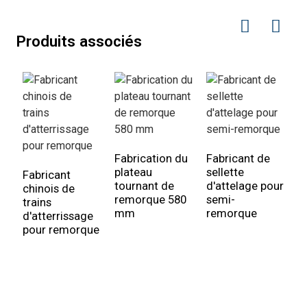
Produits associés
Fabrication du
Fabricant de
plateau
sellette
Fabricant
tournant de
d'attelage pour
chinois de
É
remorque 580
semi-
trains
d
mm
remorque
d'atterrissage
à
pour remorque
É
c
t
c