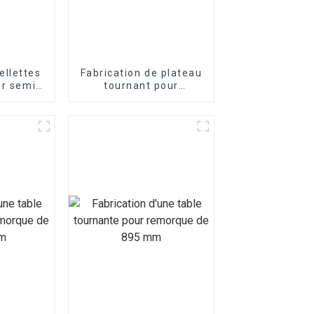
ellettes
Fabrication de plateau
ur semi-
tournant pour
es
remorque 850 mm