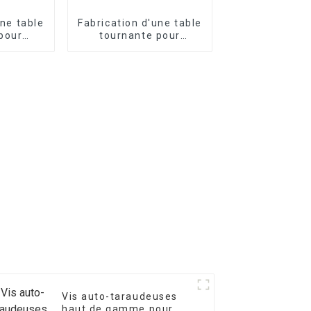
une table
Fabrication d'une table
pour
tournante pour
 de
remorque de 895 mm
mm
Vis auto-taraudeuses
haut de gamme pour