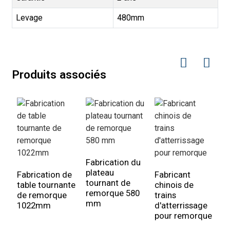
Levage
480mm
Produits associés
Fabrication du
F
plateau
s
Fabrication de
Fabricant
tournant de
d
table tournante
chinois de
remorque 580
s
de remorque
trains
mm
r
1022mm
d'atterrissage
pour remorque