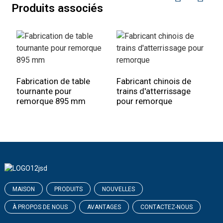
Produits associés
Fabrication de table
Fabricant chinois de
F
tournante pour
trains d'atterrissage
t
remorque 895 mm
pour remorque
r
MAISON
PRODUITS
NOUVELLES
À PROPOS DE NOUS
AVANTAGES
CONTACTEZ-NOUS