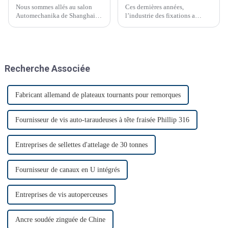
Nous sommes allés au salon
Ces dernières années,
Automechanika de Shanghai
l’industrie des fixations a
du 29 novembre au 2
connu des avancées
décembre. C'était le premier
technologiques significatives.
salon Automechanika de
Shanghai depuis l'épidémie.
Presque tous les clients ont
Recherche Associée
donc annoncé leur venue. Le
premier jour, beaucoup de
monde…
Fabricant allemand de plateaux tournants pour remorques
Fournisseur de vis auto-taraudeuses à tête fraisée Phillip 316
Entreprises de sellettes d'attelage de 30 tonnes
Fournisseur de canaux en U intégrés
Entreprises de vis autoperceuses
Ancre soudée zinguée de Chine