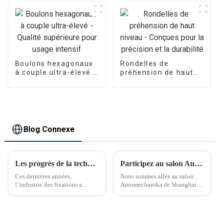
Boulons hexagonaux
Rondelles de
à couple ultra-élevé -
préhension de haut
Qualité supérieure
niveau - Conçues
pour usage intensif
pour la précision et la
durabilité
Blog Connexe
Les progrès de la technologie de fixation transforment les industries
Participez au salon Automechanika de Shanghai
Ces dernières années,
Nous sommes allés au salon
l’industrie des fixations a
Automechanika de Shanghai
connu des avancées
du 29 novembre au 2
technologiques significatives.
décembre. C'était le premier
salon Automechanika de
Shanghai depuis l'épidémie.