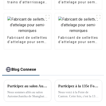
trains d'atterrissage
d'attelage pour semi-
pour remorques
remorques
Fabricant de sellettes
Fabricant de sellettes
d'attelage pour semi-
d'attelage pour semi-
remorques
remorques
Blog Connexe
Participez au salon Automechanika de Shanghai
Participez à la 135e Foire de Canton
Nous sommes allés au salon
Nous voici à la Foire de
Automechanika de Shanghai
Canton. Cette fois, c'est la 135e
du 29 novembre au 2
Foire de Canton.
décembre. C'était le premier