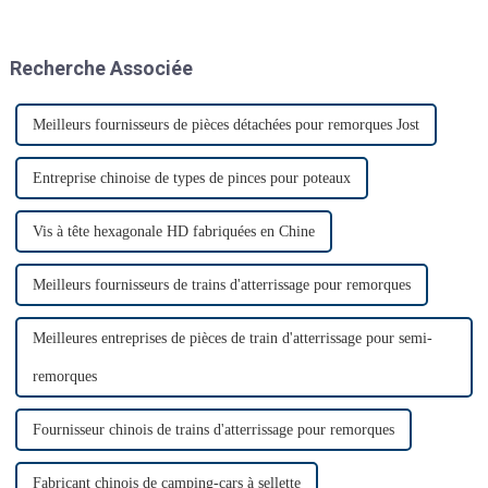
salon Automechanika de
Shanghai depuis l'épidémie.
Presque tous les clients ont
Recherche Associée
donc annoncé leur venue. Le
premier jour, beaucoup de
monde…
Meilleurs fournisseurs de pièces détachées pour remorques Jost
Entreprise chinoise de types de pinces pour poteaux
Vis à tête hexagonale HD fabriquées en Chine
Meilleurs fournisseurs de trains d'atterrissage pour remorques
Meilleures entreprises de pièces de train d'atterrissage pour semi-
remorques
Fournisseur chinois de trains d'atterrissage pour remorques
Fabricant chinois de camping-cars à sellette