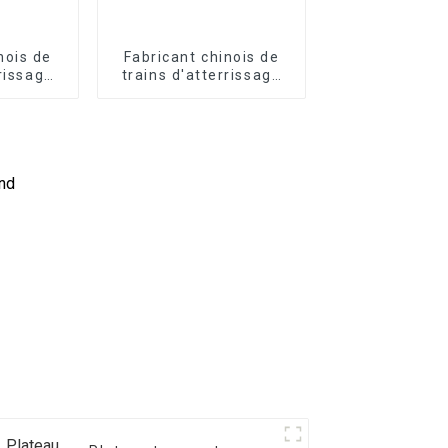
nois de
Fabricant chinois de
rrissage
trains d'atterrissage
rques
pour remorques