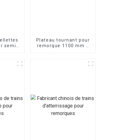
ellettes
Plateau tournant pour
ur semi-
remorque 1100 mm à
es
double roulement