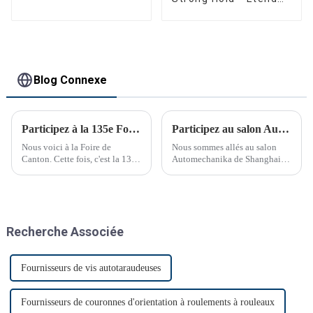
remorques
et connectez en
toute confiance
Blog Connexe
Participez à la 135e Foire de Canton
Participez au salon Automechanika de Shanghai
Nous voici à la Foire de
Nous sommes allés au salon
Canton. Cette fois, c'est la 135e
Automechanika de Shanghai
Foire de Canton.
du 29 novembre au 2
décembre. C'était le premier
salon Automechanika de
Shanghai depuis l'épidémie.
Presque tous les clients ont
Recherche Associée
donc annoncé leur venue. Le
premier jour, beaucoup de
monde…
Fournisseurs de vis autotaraudeuses
Fournisseurs de couronnes d'orientation à roulements à rouleaux