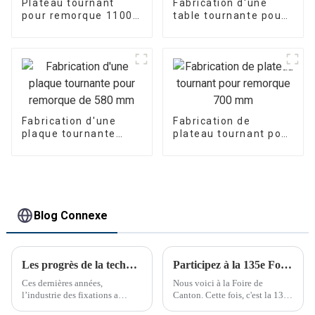
Plateau tournant
Fabrication d'une
pour remorque 1100
table tournante pour
mm à palier simple
remorque de
1 208 mm
Fabrication d'une
Fabrication de
plaque tournante
plateau tournant pour
pour remorque de
remorque 700 mm
580 mm
Blog Connexe
Les progrès de la technologie de fixation transforment les industries
Participez à la 135e Foire de Canton
Ces dernières années,
Nous voici à la Foire de
l’industrie des fixations a
Canton. Cette fois, c'est la 135e
connu des avancées
Foire de Canton.