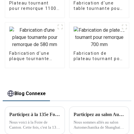
Plateau tournant
Fabrication d'une
pour remorque 1100
table tournante pour
mm à palier simple
remorque de
1 208 mm
Fabrication d'une
Fabrication de
plaque tournante
plateau tournant pour
pour remorque de
remorque 700 mm
580 mm
Blog Connexe
Participez à la 135e Foire de Canton
Participez au salon Automechanika de Shanghai
Nous voici à la Foire de
Nous sommes allés au salon
Canton. Cette fois, c'est la 135e
Automechanika de Shanghai
Foire de Canton.
du 29 novembre au 2