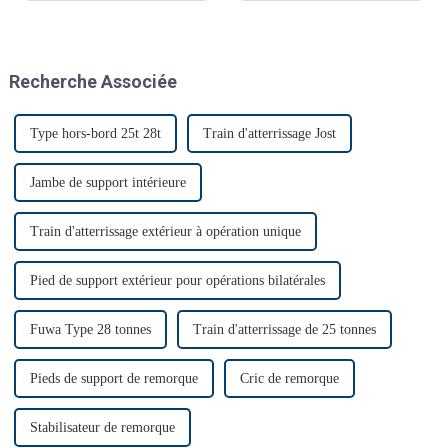
décembre. C'était le premier
salon Automechanika de
Shanghai depuis l'épidémie.
Presque tous les clients ont
Recherche Associée
donc annoncé leur venue. Le
premier jour, beaucoup de
monde…
Type hors-bord 25t 28t
Train d'atterrissage Jost
Jambe de support intérieure
Train d'atterrissage extérieur à opération unique
Pied de support extérieur pour opérations bilatérales
Fuwa Type 28 tonnes
Train d'atterrissage de 25 tonnes
Pieds de support de remorque
Cric de remorque
Stabilisateur de remorque