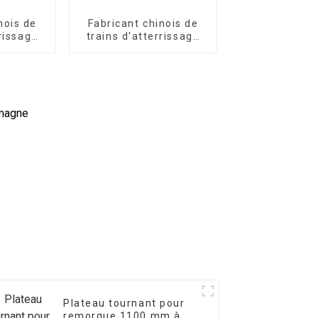
nois de
Fabricant chinois de
rrissage
trains d'atterrissage
rques
pour remorques
Plateau tournant pour
remorque 1100 mm à