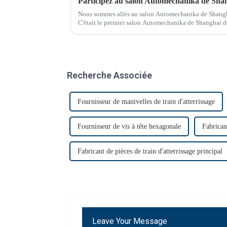
Participez au salon Automechanika de Sha
Nous sommes allés au salon Automechanika de Shang
C'était le premier salon Automechanika de Shanghai de
clients ont donc annoncé leur venue. Le premier jou
Recherche Associée
Fournisseur de manivelles de train d'atterrissage
Fournisseur de vis à tête hexagonale
Fabrican
Fabricant de pièces de train d'atterrissage principal
Leave Your Message