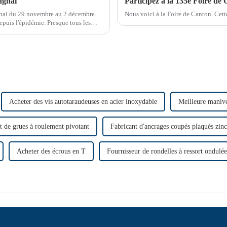
nghai
Participez à la 135e Foire de
hai du 29 novembre au 2 décembre.
Nous voici à la Foire de Canton. Cette
puis l'épidémie. Presque tous les
r, beaucoup de monde…
Acheter des vis autotaraudeuses en acier inoxydable
Meilleure manivel
t de grues à roulement pivotant
Fabricant d'ancrages coupés plaqués zinc
Acheter des écrous en T
Fournisseur de rondelles à ressort ondulée