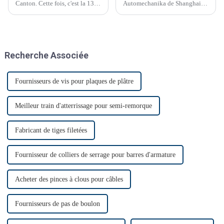
Canton. Cette fois, c'est la 135e
Automechanika de Shanghai
Foire de Canton.
du 29 novembre au 2
décembre. C'était le premier
salon Automechanika de
Shanghai depuis l'épidémie.
Presque tous les clients ont
Recherche Associée
donc annoncé leur venue. Le
premier jour, beaucoup de
monde…
Fournisseurs de vis pour plaques de plâtre
Meilleur train d'atterrissage pour semi-remorque
Fabricant de tiges filetées
Fournisseur de colliers de serrage pour barres d'armature
Acheter des pinces à clous pour câbles
Fournisseurs de pas de boulon