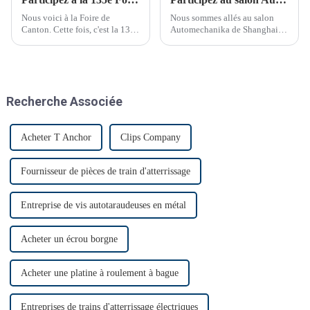
Nous voici à la Foire de
Nous sommes allés au salon
Canton. Cette fois, c'est la 135e
Automechanika de Shanghai
Foire de Canton.
du 29 novembre au 2
décembre. C'était le premier
salon Automechanika de
Shanghai depuis l'épidémie.
Presque tous les clients ont
Recherche Associée
donc annoncé leur venue. Le
premier jour, beaucoup de
monde…
Acheter T Anchor
Clips Company
Fournisseur de pièces de train d'atterrissage
Entreprise de vis autotaraudeuses en métal
Acheter un écrou borgne
Acheter une platine à roulement à bague
Entreprises de trains d'atterrissage électriques