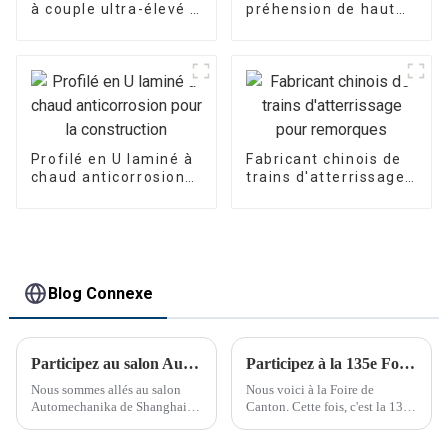
à couple ultra-élevé -
préhension de haut
Qualité supérieure
niveau - Conçues
pour usage intensif
pour la précision et la
durabilité
Profilé en U laminé à
Fabricant chinois de
chaud anticorrosion
trains d'atterrissage
pour la construction
pour remorques
Blog Connexe
Participez au salon Automechanika de Shanghai
Participez à la 135e Foire de Canton
Nous sommes allés au salon
Nous voici à la Foire de
Automechanika de Shanghai
Canton. Cette fois, c'est la 135e
du 29 novembre au 2
Foire de Canton.
décembre. C'était le premier