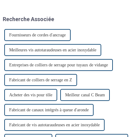
salon Automechanika de
Shanghai depuis l'épidémie.
Presque tous les clients ont
Recherche Associée
donc annoncé leur venue. Le
premier jour, beaucoup de
monde…
Fournisseurs de cordes d'ancrage
Meilleures vis autotaraudeuses en acier inoxydable
Entreprises de colliers de serrage pour tuyaux de vidange
Fabricant de colliers de serrage en Z
Acheter des vis pour tôle
Meilleur canal C Beam
Fabricant de canaux intégrés à queue d'aronde
Fabricant de vis autotaraudeuses en acier inoxydable