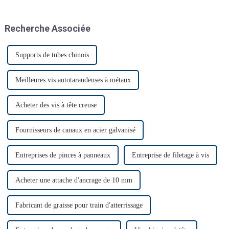
salon Automechanika de
Shanghai depuis l'épidémie.
Presque tous les clients ont
Recherche Associée
donc annoncé leur venue. Le
premier jour, beaucoup de
monde…
Supports de tubes chinois
Meilleures vis autotaraudeuses à métaux
Acheter des vis à tête creuse
Fournisseurs de canaux en acier galvanisé
Entreprises de pinces à panneaux
Entreprise de filetage à vis
Acheter une attache d'ancrage de 10 mm
Fabricant de graisse pour train d'atterrissage