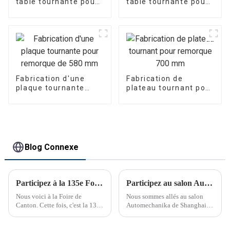
table tournante pour
table tournante pour
remorque de
remorque de
1 022 mm
1 208 mm
Fabrication d'une
Fabrication de
plaque tournante
plateau tournant pour
pour remorque de
remorque 700 mm
580 mm
Blog Connexe
Participez à la 135e Foire de Canton
Participez au salon Automechanika de Shanghai
Nous voici à la Foire de
Nous sommes allés au salon
Canton. Cette fois, c'est la 135e
Automechanika de Shanghai
Foire de Canton.
du 29 novembre au 2
décembre. C'était le premier