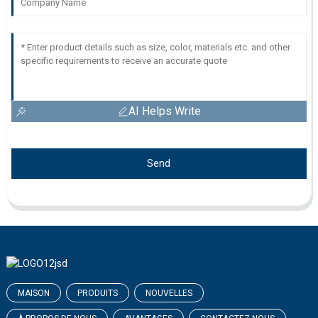
AI Helps Write
Send
MAISON
PRODUITS
NOUVELLES