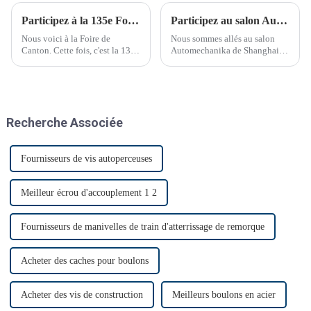
Participez à la 135e Foire de Canton
Participez au salon Automechanika de Shanghai
Nous voici à la Foire de
Nous sommes allés au salon
Canton. Cette fois, c'est la 135e
Automechanika de Shanghai
Foire de Canton.
du 29 novembre au 2
décembre. C'était le premier
salon Automechanika de
Shanghai depuis l'épidémie.
Presque tous les clients ont
Recherche Associée
donc annoncé leur venue. Le
premier jour, beaucoup de
monde…
Fournisseurs de vis autoperceuses
Meilleur écrou d'accouplement 1 2
Fournisseurs de manivelles de train d'atterrissage de remorque
Acheter des caches pour boulons
Acheter des vis de construction
Meilleurs boulons en acier