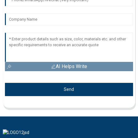
AI Helps Write
Send