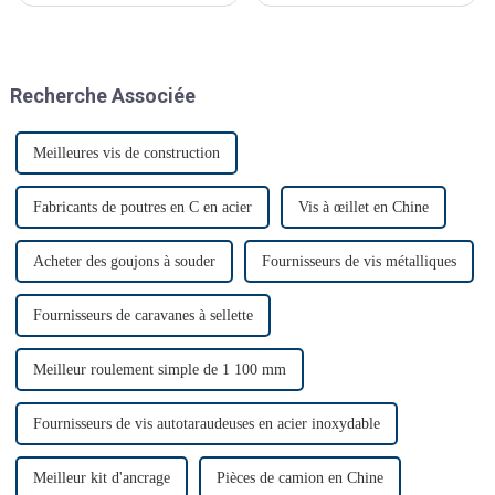
décembre. C'était le premier
technologiques significatives.
salon Automechanika de
Shanghai depuis l'épidémie.
Presque tous les clients ont
Recherche Associée
donc annoncé leur venue. Le
premier jour, beaucoup de
monde…
Meilleures vis de construction
Fabricants de poutres en C en acier
Vis à œillet en Chine
Acheter des goujons à souder
Fournisseurs de vis métalliques
Fournisseurs de caravanes à sellette
Meilleur roulement simple de 1 100 mm
Fournisseurs de vis autotaraudeuses en acier inoxydable
Meilleur kit d'ancrage
Pièces de camion en Chine