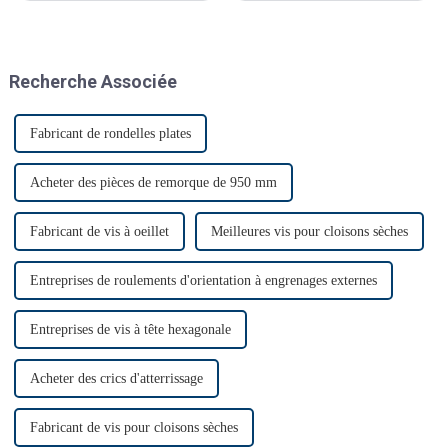
décembre. C'était le premier
salon Automechanika de
Shanghai depuis l'épidémie.
Presque tous les clients ont
Recherche Associée
donc annoncé leur venue. Le
premier jour, beaucoup de
monde…
Fabricant de rondelles plates
Acheter des pièces de remorque de 950 mm
Fabricant de vis à oeillet
Meilleures vis pour cloisons sèches
Entreprises de roulements d'orientation à engrenages externes
Entreprises de vis à tête hexagonale
Acheter des crics d'atterrissage
Fabricant de vis pour cloisons sèches