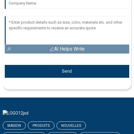
AI Helps Write
Send
MAISON
PRODUITS
NOUVELLES