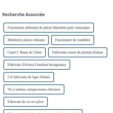
salon Automechanika de
Shanghai depuis l'épidémie.
Presque tous les clients ont
Recherche Associée
donc annoncé leur venue. Le
premier jour, beaucoup de
monde…
Fournisseur allemand de pièces détachées pour remorques
Meilleures pièces robustes
Fournisseur de rondelles
Canal C Beam de Chine
Fabricants russes de platines Kamaz
Fabricant d'écrous à boulons hexagonaux
5 8 fabricants de tiges filetées
Vis à métaux autoperceuses chinoises
Fabricant de vis en nylon