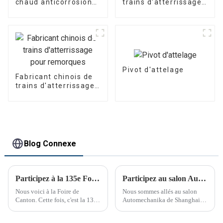
chaud anticorrosion
trains d'atterrissage
pour la construction
pour remorques
Pivot d'attelage
Fabricant chinois de
trains d'atterrissage
pour remorques
Blog Connexe
Participez à la 135e Foire de Canton
Participez au salon Automechanika de Shanghai
Nous voici à la Foire de
Nous sommes allés au salon
Canton. Cette fois, c'est la 135e
Automechanika de Shanghai
Foire de Canton.
du 29 novembre au 2
décembre. C'était le premier