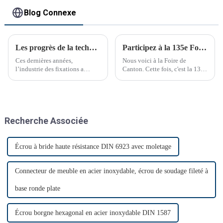
Blog Connexe
Les progrès de la technologie de fixation transforment les industries
Participez à la 135e Foire de Canton
Ces dernières années,
Nous voici à la Foire de
l’industrie des fixations a
Canton. Cette fois, c'est la 135e
connu des avancées
Foire de Canton.
technologiques significatives.
Recherche Associée
Écrou à bride haute résistance DIN 6923 avec moletage
Connecteur de meuble en acier inoxydable, écrou de soudage fileté à
base ronde plate
Écrou borgne hexagonal en acier inoxydable DIN 1587