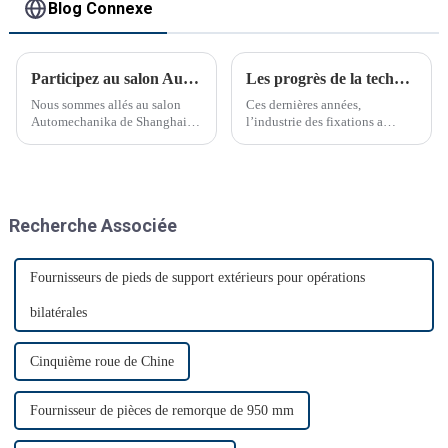
Blog Connexe
Participez au salon Automechanika de Shanghai
Les progrès de la technologie de fixation transforment les industries
Nous sommes allés au salon
Ces dernières années,
Automechanika de Shanghai
l’industrie des fixations a
du 29 novembre au 2
connu des avancées
décembre. C'était le premier
technologiques significatives.
salon Automechanika de
Shanghai depuis l'épidémie.
Presque tous les clients ont
Recherche Associée
donc annoncé leur venue. Le
premier jour, beaucoup de
monde…
Fournisseurs de pieds de support extérieurs pour opérations
bilatérales
Cinquième roue de Chine
Fournisseur de pièces de remorque de 950 mm