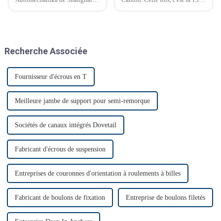
du 29 novembre au 2
Foire de Canton.
décembre. C'était le premier
salon Automechanika de
Shanghai depuis l'épidémie.
Presque tous les clients ont
Recherche Associée
donc annoncé leur venue. Le
premier jour, beaucoup de
monde…
Fournisseur d'écrous en T
Meilleure jambe de support pour semi-remorque
Sociétés de canaux intégrés Dovetail
Fabricant d'écrous de suspension
Entreprises de couronnes d'orientation à roulements à billes
Fabricant de boulons de fixation
Entreprise de boulons filetés