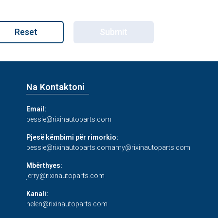
Reset
Submit
Na Kontaktoni
Email:
bessie@rixinautoparts.com
Pjesë këmbimi për rimorkio:
bessie@rixinautoparts.com
amy@rixinautoparts.com
Mbërthyes:
jerry@rixinautoparts.com
Kanali:
helen@rixinautoparts.com