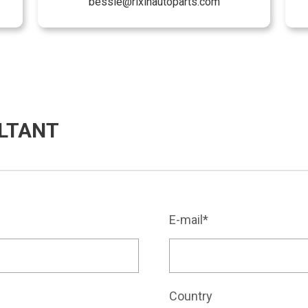
bessie@rixinautoparts.com
LTANT
E-mail*
Country