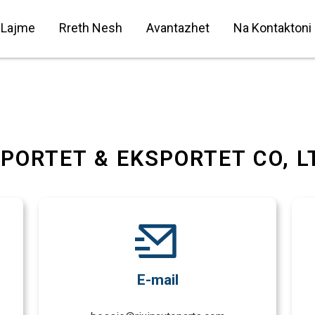
Lajme
Rreth Nesh
Avantazhet
Na Kontaktoni
PORTET & EKSPORTET CO, L
E-mail