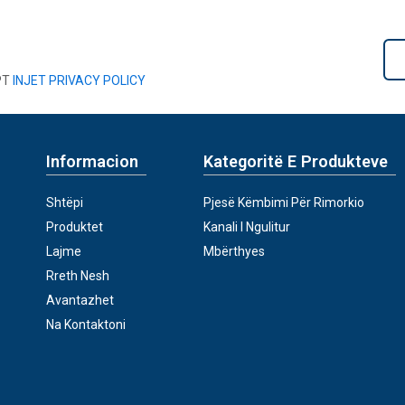
PT
INJET PRIVACY POLICY
Informacion
Kategoritë E Produkteve
Shtëpi
Pjesë Këmbimi Për Rimorkio
Produktet
Kanali I Ngulitur
Lajme
Mbërthyes
Rreth Nesh
Avantazhet
Na Kontaktoni