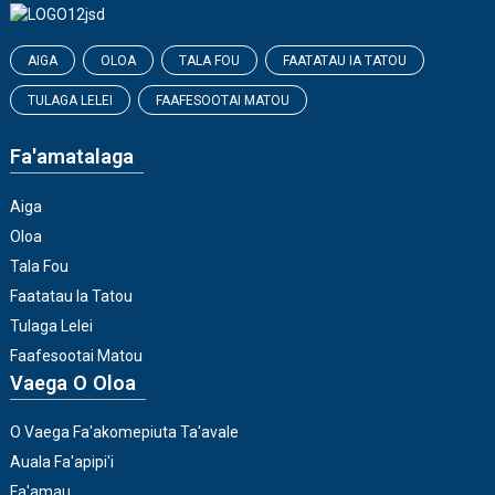
AIGA
OLOA
TALA FOU
FAATATAU IA TATOU
TULAGA LELEI
FAAFESOOTAI MATOU
Fa'amatalaga
Aiga
Oloa
Tala Fou
Faatatau Ia Tatou
Tulaga Lelei
Faafesootai Matou
Vaega O Oloa
O Vaega Fa'akomepiuta Ta'avale
Auala Fa'apipi'i
Fa'amau