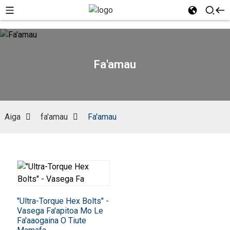
Fa'amau
Aiga
fa'amau
Fa'amau
"Ultra-Torque Hex Bolts" -
Vasega Fa'apitoa Mo Le
Fa'aaogaina O Tiute