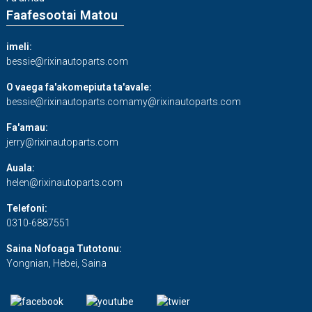
Faafesootai Matou
imeli:
bessie@rixinautoparts.com
O vaega fa'akomepiuta ta'avale:
bessie@rixinautoparts.com
amy@rixinautoparts.com
Fa'amau:
jerry@rixinautoparts.com
Auala:
helen@rixinautoparts.com
Telefoni:
0310-6887551
Saina Nofoaga Tutotonu:
Yongnian, Hebei, Saina