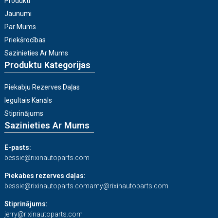
Produkti
Jaunumi
Par Mums
Priekšrocības
Sazinieties Ar Mums
Produktu Kategorijas
Piekabju Rezerves Daļas
Iegultais Kanāls
Stiprinājums
Sazinieties Ar Mums
E-pasts:
bessie@rixinautoparts.com
Piekabes rezerves daļas:
bessie@rixinautoparts.com
amy@rixinautoparts.com
Stiprinājums:
jerry@rixinautoparts.com