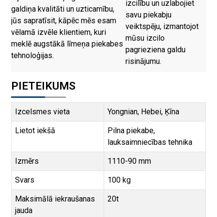
izcilību un uzlabojiet
galdiņa kvalitāti un uzticamību,
savu piekabju
jūs sapratīsit, kāpēc mēs esam
veiktspēju, izmantojot
vēlamā izvēle klientiem, kuri
mūsu izcilo
meklē augstākā līmeņa piekabes
pagrieziena galdu
tehnoloģijas.
risinājumu.
PIETEIKUMS
Izcelsmes vieta
Yongnian, Hebei, Ķīna
Lietot iekšā
Pilna piekabe,
lauksaimniecības tehnika
Izmērs
1110-90 mm
Svars
100 kg
Maksimālā iekraušanas
20t
jauda