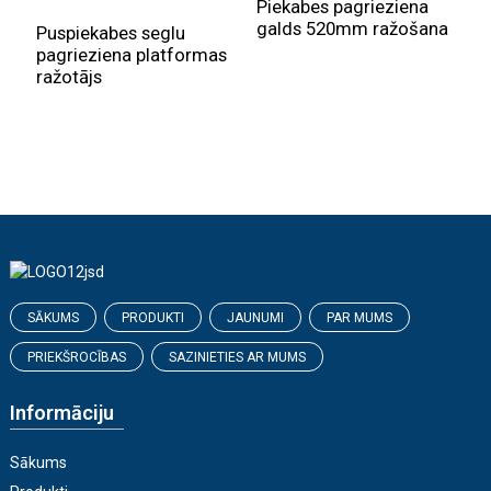
Piekabes pagrieziena
galds 520mm ražošana
Puspiekabes seglu
pagrieziena platformas
S
ražotājs
s
p
a
SĀKUMS
PRODUKTI
JAUNUMI
PAR MUMS
PRIEKŠROCĪBAS
SAZINIETIES AR MUMS
Informāciju
Sākums