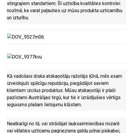
stingrajiem standartiem. Šī uzticība kvalitātes kontrolei
nozīmē, ka varat paļauties uz mūsu produkta uzticamību
un izturību.
Kā vadošais diska atskaņotāju ražotājs Ķīnā, mēs esam
izveidojuši spēcīgu reputāciju, piegādājot saviem
klientiem izcilus produktus. Mūsu atskaņotāji ir plaši
pazīstami Austrālijas tirgū, kur tie ir izrādījušies vērtīgs
ieguvums plašam lietojumu klāstam.
Neatkarīgi no tā, vai strādājat lauksaimniecības nozarē
vai vēlaties uzticamu pagrieziena galdu pilnai piekabei,