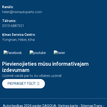
Kanāls:
helen@rixinautoparts.com
Tālrunis:
0310-6887551
Ķīnas Servisa Centrs:
Yongnian, Hebei, Ķīna
Pievienojieties mūsu informatīvajam
izdevumam
Uzziniet vairāk par to, ko vēlaties uzzināt
PIEPRASIET TŪLĪT
Autortiesības 2024 pieder DASQUA
- Vietnes karte
- SitemapTrans
-