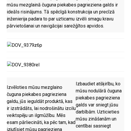
mūsu mezglainā čuguna piekabes pagrieziena galds ir
ideāls risinājums. Tā spēcīgā konstrukcija un precīzā
inženierija padara to par uzticamu izvēli smagu kravu
pārvietošanai un navigācijai sarežģītos apvidos.
Izbaudiet atšķirību, ko
Izvēloties mūsu mezglaino
mūsu nodulārā čuguna
čuguna piekabes pagrieziena
piekabes pagrieziena
galdu, jūs ieguldāt produktā, kas
galds var sniegt jūsu
ir izstrādāts, lai nodrošinātu izcilu
darbībām. Uzticieties
veiktspēju un ilgmūžību. Mēs
mūsu zināšanām un
esam pārliecināti, ka pēc tam, kad
centībai sasniegt
izjutīsiet mūsu pagrieziena