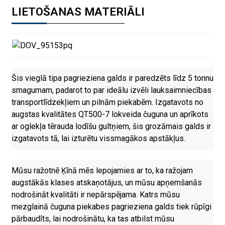
LIETOŠANAS MATERIĀLI
Šis vieglā tipa pagrieziena galds ir paredzēts līdz 5 tonnu
smagumam, padarot to par ideālu izvēli lauksaimniecības
transportlīdzekļiem un pilnām piekabēm. Izgatavots no
augstas kvalitātes QT500-7 lokveida čuguna un aprīkots
ar oglekļa tērauda lodīšu gultņiem, šis grozāmais galds ir
izgatavots tā, lai izturētu vissmagākos apstākļus.
Mūsu ražotnē Ķīnā mēs lepojamies ar to, ka ražojam
augstākās klases atskaņotājus, un mūsu apņemšanās
nodrošināt kvalitāti ir nepārspējama. Katrs mūsu
mezglainā čuguna piekabes pagrieziena galds tiek rūpīgi
pārbaudīts, lai nodrošinātu, ka tas atbilst mūsu