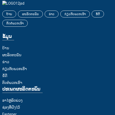
ບ້ານ
ຜະລິດຕະພັນ
ຂ່າວ
ກ່ຽວກັບພວກເຮົາ
ຂໍ້ດີ
ຕິດຕໍ່ພວກເຮົາ
ຂໍ້ມູນ
ບ້ານ
ຜະລິດຕະພັນ
ຂ່າວ
ກ່ຽວກັບພວກເຮົາ
ຂໍ້ດີ
ຕິດຕໍ່ພວກເຮົາ
ປະເພດຜະລິດຕະພັນ
ອາໄຫຼ່ລົດພ່ວງ
ຊ່ອງທີ່ຝັງໄວ້
Fastener