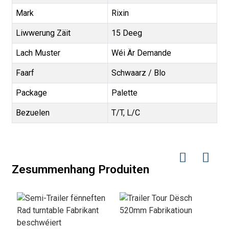
Mark
Rixin
Liwwerung Zäit
15 Deeg
Lach Muster
Wéi Är Demande
Faarf
Schwaarz / Blo
Package
Palette
Bezuelen
T/T, L/C
Zesummenhang Produiten