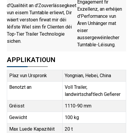
Engagement fir
d'Qualitéit an d'Zouverlässegkeet
Exzellenz, an erhéijen
vun eisem Turntable erliewt, Dir
d'Performance vun
wäert verstoen firwat mir déi
Ären Unhänger mat
léifste Wiel sinn fir Clienten déi
eiser
Top-Tier Trailer Technologie
aussergewéinlecher
sichen.
Turntable-Léisung.
APPLIKATIOUN
Plaz vun Urspronk
Yongnian, Hebei, China
Benotzt an
Voll Trailer,
landwirtschaftlech Gefierer
Gréisst
1110-90 mm
Gewiicht
100 kg
Max Luede Kapazitéit
20 t