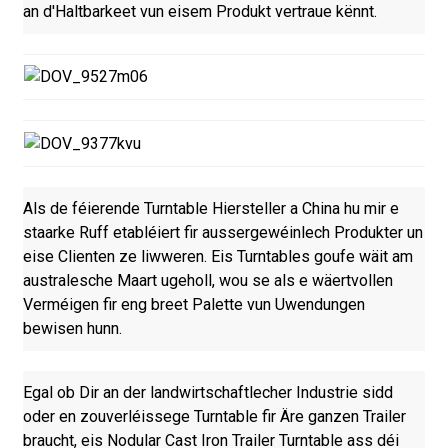
an d'Haltbarkeet vun eisem Produkt vertraue kënnt.
Als de féierende Turntable Hiersteller a China hu mir e
staarke Ruff etabléiert fir aussergewéinlech Produkter un
eise Clienten ze liwweren. Eis Turntables goufe wäit am
australesche Maart ugeholl, wou se als e wäertvollen
Verméigen fir eng breet Palette vun Uwendungen
bewisen hunn.
Egal ob Dir an der landwirtschaftlecher Industrie sidd
oder en zouverléissege Turntable fir Äre ganzen Trailer
braucht, eis Nodular Cast Iron Trailer Turntable ass déi