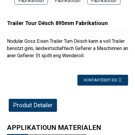
Trailer Tour Dësch 895mm Fabrikatioun
Nodular Goss Eisen Trailer Turn Dësch kann a voll Trailer
benotzt ginn, landwirtschaftlech Gefierer a Maschinnen an
aner Gefierer. Et spillt eng Wenderoll.
KONTAKTÉIERT EIS
Produit Detailer
APPLIKATIOUN MATERIALEN