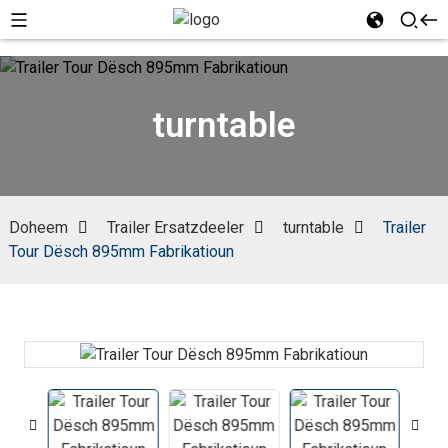
turntable
Doheem
Trailer Ersatzdeeler
turntable
Trailer
Tour Dësch 895mm Fabrikatioun