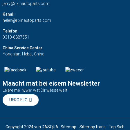
jerry@rixinautoparts.com
Kanal:
helen@rixinautoparts.com
Telefon:
0310-6887551
China Service Center:
Yongnian, Hebei, China
Maacht mat bei eisem Newsletter
Léiere méi iwwer wat Dir wësse wëllt
UFRO ELO
Copyright 2024 vun DASQUA
- Sitemap
- SitemapTrans
- Top Sich