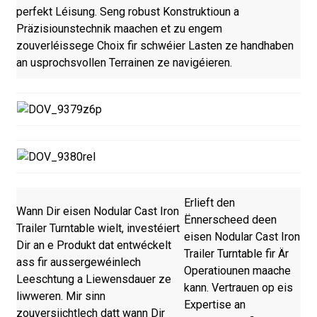
perfekt Léisung. Seng robust Konstruktioun a
Präzisiounstechnik maachen et zu engem
zouverléissege Choix fir schwéier Lasten ze handhaben
an usprochsvollen Terrainen ze navigéieren.
Erlieft den
Wann Dir eisen Nodular Cast Iron
Ënnerscheed deen
Trailer Turntable wielt, investéiert
eisen Nodular Cast Iron
Dir an e Produkt dat entwéckelt
Trailer Turntable fir Är
ass fir aussergewéinlech
Operatiounen maache
Leeschtung a Liewensdauer ze
kann. Vertrauen op eis
liwweren. Mir sinn
Expertise an
zouversiichtlech datt wann Dir