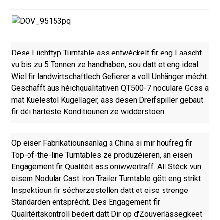
Dëse Liichttyp Turntable ass entwéckelt fir eng Laascht
vu bis zu 5 Tonnen ze handhaben, sou datt et eng ideal
Wiel fir landwirtschaftlech Gefierer a voll Unhänger mécht.
Geschafft aus héichqualitativen QT500-7 noduläre Goss a
mat Kuelestol Kugellager, ass dësen Dreifspiller gebaut
fir déi härteste Konditiounen ze widderstoen.
Op eiser Fabrikatiounsanlag a China si mir houfreg fir
Top-of-the-line Turntables ze produzéieren, an eisen
Engagement fir Qualitéit ass oniwwertraff. All Stéck vun
eisem Nodular Cast Iron Trailer Turntable gëtt eng strikt
Inspektioun fir sécherzestellen datt et eise strenge
Standarden entsprécht. Dës Engagement fir
Qualitéitskontroll bedeit datt Dir op d'Zouverlässegkeet