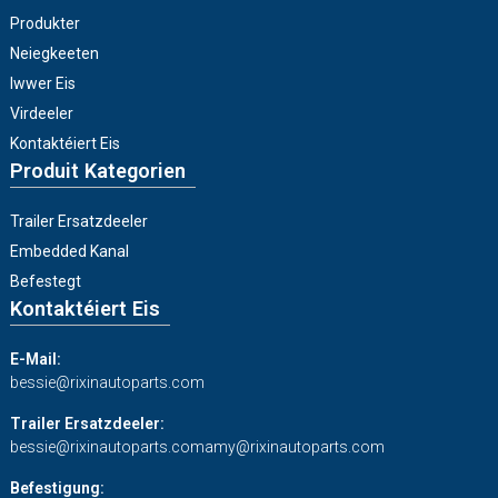
Produkter
Neiegkeeten
Iwwer Eis
Virdeeler
Kontaktéiert Eis
Produit Kategorien
Trailer Ersatzdeeler
Embedded Kanal
Befestegt
Kontaktéiert Eis
E-Mail:
bessie@rixinautoparts.com
Trailer Ersatzdeeler:
bessie@rixinautoparts.com
amy@rixinautoparts.com
Befestigung: