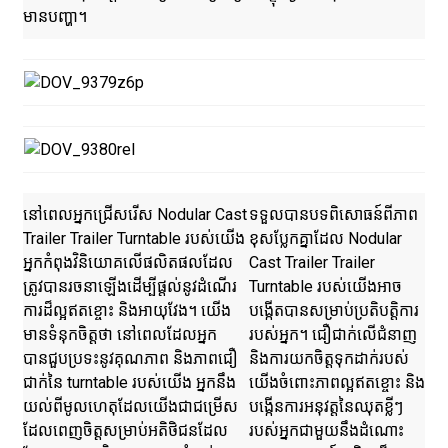
មានបញ្ហា។
នៅពេលអ្នកជ្រើសរើស Nodular Cast
ទទួលបានបទពិសោធន៍ពីភាព
Trailer Trailer Turntable របស់យើង
ខុសប្លែកគ្នាដែល Nodular
អ្នកកំពុងវិនិយោគលើផលិតផលដែល
Cast Trailer Trailer
ត្រូវបានរចនាឡើងដើម្បីផ្តល់នូវដំណើរ
Turntable របស់យើងអាច
ការដ៏ល្អឥតខ្ចោះ និងអាយុវែង។ យើង
បង្កើតបានសម្រាប់ប្រតិបត្តិការ
មានទំនុកចិត្តថា នៅពេលដែលអ្នក
របស់អ្នក។ ជឿជាក់លើជំនាញ
បានជួបប្រទះនូវគុណភាព និងភាពជឿ
និងការយកចិត្តទុកដាក់របស់
ជាក់នៃ turntable របស់យើង អ្នកនឹង
យើងចំពោះភាពល្អឥតខ្ចោះ និង
យល់ពីមូលហេតុដែលយើងជាជម្រើស
បង្កើនការអនុវត្តនៃឈុតខ្លីៗ
ដែលពេញចិត្តសម្រាប់អតិថិជនដែល
របស់អ្នកជាមួយនឹងដំណោះ