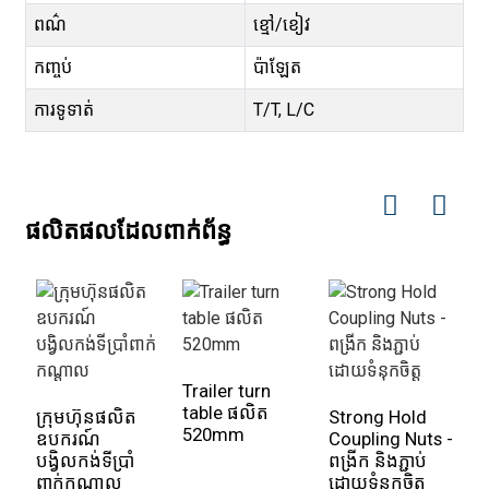
ពណ៌
ខ្មៅ/ខៀវ
កញ្ចប់
ប៉ាឡែត
ការទូទាត់
T/T, L/C
ផលិតផលដែលពាក់ព័ន្ធ
ម្
Trailer turn
table ផលិត
ក្រុមហ៊ុនផលិត
Strong Hold
520mm
ឧបករណ៍
Coupling Nuts -
បង្វិលកង់ទីប្រាំ
ពង្រីក និងភ្ជាប់
ពាក់កណ្តាល
ដោយទំនុកចិត្ត