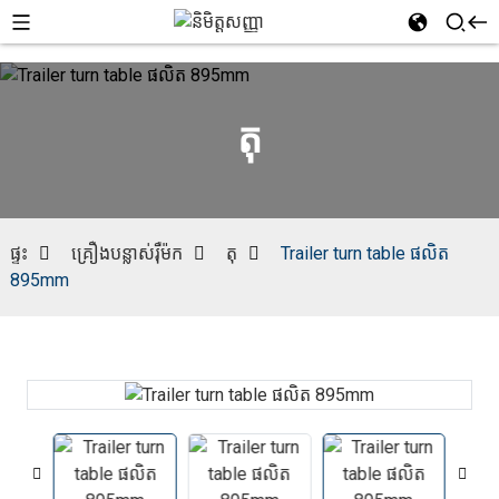
តុ
ផ្ទះ
គ្រឿងបន្លាស់រ៉ឺម៉ក
តុ
Trailer turn table ផលិត
895mm