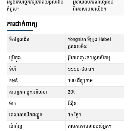
ស្វែងរកបច្ចេកវិទ្យាភាពយន្តលំដាប់
ស្រាយឧបករណ៍បង្វិលដ៏
កំពូល។
ពិសេសរបស់យើង។
ការដាក់ពាក្យ
ទីកន្លែងដើម
Yongnian ទីក្រុង Hebei
ប្រទេសចិន
ប្រើក្នុង
រ៉ឺម៉កពេញ រថយន្តកសិកម្ម
ទំហំ
១១១០-៩០ ម។
ទម្ងន់
100 គីឡូក្រាម
សមត្ថភាពផ្ទុកអតិបរមា
20t
ម៉ាក
រីស៊ីន
ពេលវេលាដឹកជញ្ជូន
15 ថ្ងៃ។
លំនាំរន្ធ
តាមការទាមទាររបស់អ្នក។