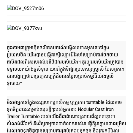
ក្នុងនាមជាក្រុមហ៊ុនផលិតឧបករណ៍បង្វិលឈានមុខគេនៅក្នុង
ប្រទេសចិន យើងបានបង្កើតកេរ្តិ៍ឈ្មោះដ៏រឹងមាំសម្រាប់ការចែកចាយ
ផលិតផលពិសេសដល់អតិថិជនរបស់យើង។ តុរប្យួររបស់យើងត្រូវបាន
ទទួលយកយ៉ាងទូលំទូលាយនៅក្នុងទីផ្សារប្រទេសអូស្ត្រាលី ដែលពួកគេ
បានបង្ហាញថាជាទ្រព្យសម្បត្តិដ៏មានតម្លៃសម្រាប់កម្មវិធីយ៉ាងទូលំ
ទូលាយ។
មិនថាអ្នកនៅក្នុងឧស្សាហកម្មកសិកម្ម ឬត្រូវការ turntable ដែលអាច
ទុកចិត្តបានសម្រាប់ឈុតខ្លីៗរបស់អ្នកនោះ Nodular Cast Iron
Trailer Turntable របស់យើងគឺជាដំណោះស្រាយដ៏ល្អឥតខ្ចោះ។
សំណង់ដ៏រឹងមាំ និងវិស្វកម្មភាពជាក់លាក់របស់វា ធ្វើឱ្យវាក្លាយជាជម្រើស
ដែលអាចទុកចិត្តបានសម្រាប់ការគ្រប់គ្រងបន្ទុកធ្ងន់ និងរុករកដីដែល