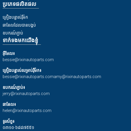
ប្រភេទផលិតផល
គ្រឿងបន្លាស់រ៉ឺម៉ក
ឆានែលដែលបានបង្កប់
ឧបករណ៍ភ្ជាប់
ទាក់ទងមកយើងខ្ញុំ
អ៊ីមែល៖
bessie@rixinautoparts.com
គ្រឿងបន្លាស់សម្រាប់រ៉ឺម៉ក៖
bessie@rixinautoparts.com
amy@rixinautoparts.com
ឧបករណ៍ភ្ជាប់៖
jerry@rixinautoparts.com
ឆានែល៖
helen@rixinautoparts.com
ទូរស័ព្ទ៖
០៣១០-៦៨៨៧៥៥១