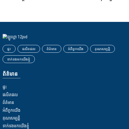
ផ្ទះ
ផលិតផល
ព័ត៌មាន
អំពីពួកយើង
គុណសម្បត្តិ
ទាក់ទងមកយើងខ្ញុំ
ព័ត៌មាន
ផ្ទះ
ផលិតផល
ព័ត៌មាន
អំពីពួកយើង
គុណសម្បត្តិ
ទាក់ទងមកយើងខ្ញុំ