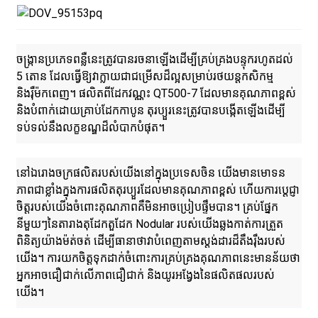
ចង្រ្កានប្រភេទពន្លឺនេះត្រូវបានរចនាឡើងដើម្បីគ្រប់គ្រងបន្ទុករហូតដល់
5 តោន ដែលធ្វើឱ្យវាក្លាយជាជម្រើសដ៏ល្អសម្រាប់រថយន្តកសិកម្ម
និងរ៉ឺម៉កពេញ។ ផលិតពីដែកវណ្ណះ QT500-7 ដែលមានគុណភាពខ្ពស់
និងបំពាក់ដោយគ្រាប់ដែកកាបូន តុរប្យួរនេះត្រូវបានបង្កើតឡើងដើម្បី
ទប់ទល់នឹងលក្ខខណ្ឌដ៏លំបាកបំផុត។
នៅឯរោងចក្រផលិតរបស់យើងនៅក្នុងប្រទេសចិន យើងមានមោទន
ភាពជាខ្លាំងក្នុងការផលិតតុរប្យួរដែលមានគុណភាពខ្ពស់ ហើយការប្តេជ្ញា
ចិត្តរបស់យើងចំពោះគុណភាពគឺមិនអាចប្រៀបផ្ទឹមបាន។ គ្រប់ផ្នែក
នីមួយៗនៃតារាងតុដែកតួដែក Nodular របស់យើងឆ្លងកាត់ការត្រួត
ពិនិត្យយ៉ាងម៉ត់ចត់ ដើម្បីធានាថាវាបំពេញតាមស្តង់ដារដ៏តឹងរ៉ឹងរបស់
យើង។ ការយកចិត្តទុកដាក់ចំពោះការគ្រប់គ្រងគុណភាពនេះមានន័យថា
អ្នកអាចជឿជាក់លើភាពជឿជាក់ និងយូរអង្វែងនៃផលិតផលរបស់
យើង។