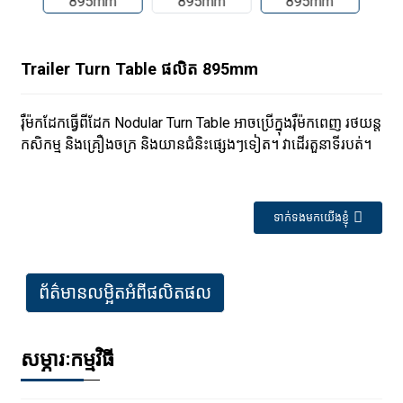
Trailer Turn Table ផលិត 895mm
រ៉ឺម៉កដែកធ្វើពីដែក Nodular Turn Table អាចប្រើក្នុងរ៉ឺម៉កពេញ រថយន្ត
កសិកម្ម និងគ្រឿងចក្រ និងយានជំនិះផ្សេងៗទៀត។ វាដើរតួនាទីរបត់។
ទាក់ទងមកយើងខ្ញុំ
ព័ត៌មានលម្អិតអំពីផលិតផល
សម្ភារៈកម្មវិធី