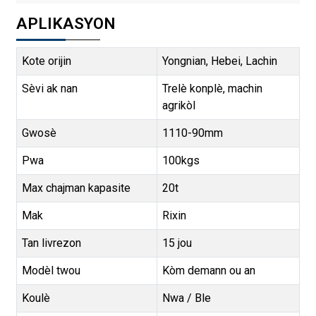
APLIKASYON
Kote orijin
Yongnian, Hebei, Lachin
Sèvi ak nan
Trelè konplè, machin
agrikòl
Gwosè
1110-90mm
Pwa
100kgs
Max chajman kapasite
20t
Mak
Rixin
Tan livrezon
15 jou
Modèl twou
Kòm demann ou an
Koulè
Nwa / Ble