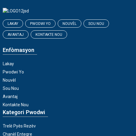
LAKAY
PWODWI YO
NOUVÈL
SOU NOU
AVANTAJ
KONTAKTE NOU
Enfòmasyon
Lakay
Pwodwi Yo
Nouvèl
Sou Nou
Avantaj
Kontakte Nou
Kategori Pwodwi
Trelè Pyès Rezèv
Chanèl Entegre