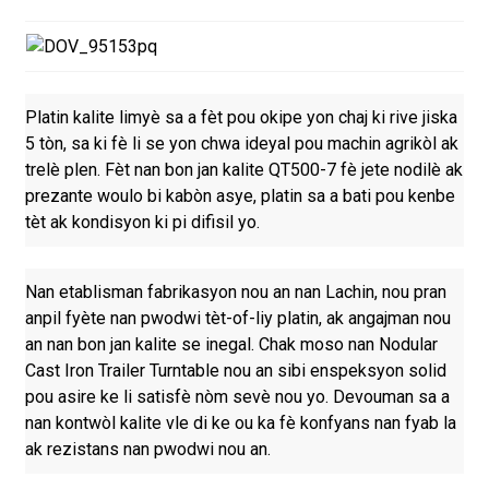
Platin kalite limyè sa a fèt pou okipe yon chaj ki rive jiska
5 tòn, sa ki fè li se yon chwa ideyal pou machin agrikòl ak
trelè plen. Fèt nan bon jan kalite QT500-7 fè jete nodilè ak
prezante woulo bi kabòn asye, platin sa a bati pou kenbe
tèt ak kondisyon ki pi difisil yo.
Nan etablisman fabrikasyon nou an nan Lachin, nou pran
anpil fyète nan pwodwi tèt-of-liy platin, ak angajman nou
an nan bon jan kalite se inegal. Chak moso nan Nodular
Cast Iron Trailer Turntable nou an sibi enspeksyon solid
pou asire ke li satisfè nòm sevè nou yo. Devouman sa a
nan kontwòl kalite vle di ke ou ka fè konfyans nan fyab la
ak rezistans nan pwodwi nou an.