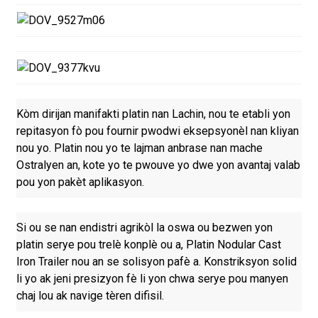
Kòm dirijan manifakti platin nan Lachin, nou te etabli yon
repitasyon fò pou fournir pwodwi eksepsyonèl nan kliyan
nou yo. Platin nou yo te lajman anbrase nan mache
Ostralyen an, kote yo te pwouve yo dwe yon avantaj valab
pou yon pakèt aplikasyon.
Si ou se nan endistri agrikòl la oswa ou bezwen yon
platin serye pou trelè konplè ou a, Platin Nodular Cast
Iron Trailer nou an se solisyon pafè a. Konstriksyon solid
li yo ak jeni presizyon fè li yon chwa serye pou manyen
chaj lou ak navige tèren difisil.