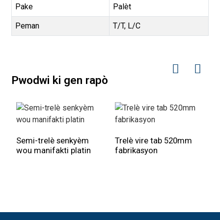
Pake
Palèt
Peman
T/T, L/C
Pwodwi ki gen rapò
Semi-trelè senkyèm
Trelè vire tab 520mm
wou manifakti platin
fabrikasyon
B
k
k