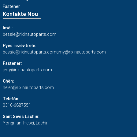
Fastener
Kontakte Nou
Imèl:
bessie@rixinautoparts.com
Pyès rezèv trelè:
bessie@rixinautoparts.com
amy@rixinautoparts.com
Fastener:
jerry@rixinautoparts.com
Chèn:
helen@rixinautoparts.com
Telefòn:
0310-6887551
Sant Sèvis Lachin:
Yongnian, Hebei, Lachin