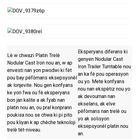
Eksperyans diferans ki
Lè w chwazi Platin Trelè
genyen Nodular Cast
Nodular Cast Iron nou an, w ap
Iron Trailer Turntable nou
envesti nan yon pwodwi ki fèt
an ka fè pou operasyon
pou bay pèfòmans eksepsyonèl
ou yo. Mete konfyans
ak lonjevite. Nou gen konfyans
nou nan ekspètiz nou yo
ke yon fwa ou fè eksperyans
ak devouman nan
bon jan kalite a ak fyab nan
ekselans, ak elve
platin nou an, ou pral konprann
pèfòmans nan trelè ou
poukisa nou se chwa ki pi pito
yo ak solisyon
pou kliyan k ap chèche teknoloji
eksepsyonèl platin nou
trelè tèt-niveau.
an.