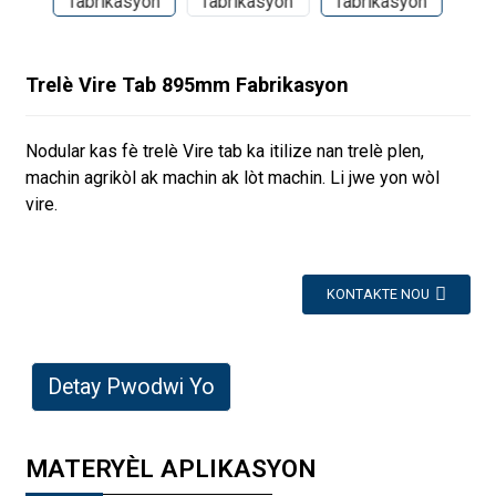
Trelè Vire Tab 895mm Fabrikasyon
Nodular kas fè trelè Vire tab ka itilize nan trelè plen,
machin agrikòl ak machin ak lòt machin. Li jwe yon wòl
vire.
KONTAKTE NOU
Detay Pwodwi Yo
MATERYÈL APLIKASYON