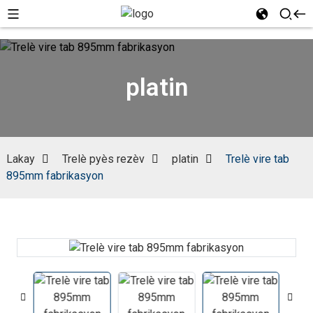
platin
Lakay
Trelè pyès rezèv
platin
Trelè vire tab
895mm fabrikasyon