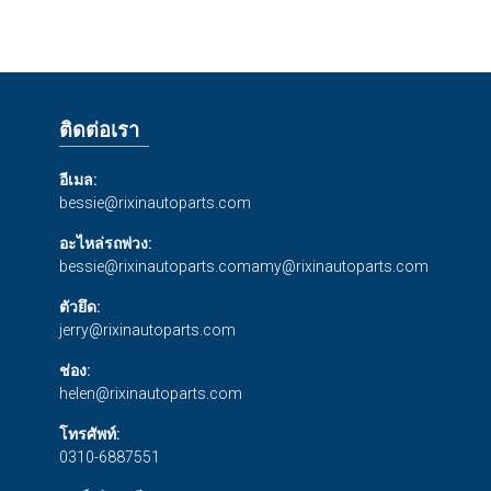
ติดต่อเรา
อีเมล:
bessie@rixinautoparts.com
อะไหล่รถพ่วง:
bessie@rixinautoparts.com
amy@rixinautoparts.com
ตัวยึด:
jerry@rixinautoparts.com
ช่อง:
helen@rixinautoparts.com
โทรศัพท์:
0310-6887551