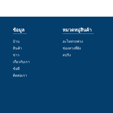
ข้อมูล
หมวดหมู่สินค้า
บ้าน
อะไหล่รถพ่วง
สินค้า
ช่องทางที่ฝัง
ข่าว
สปริง
เกี่ยวกับเรา
ข้อดี
ติดต่อเรา