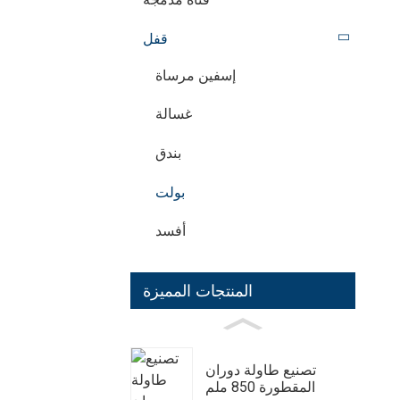
قفل
إسفين مرساة
غسالة
بندق
بولت
أفسد
المنتجات المميزة
تصنيع طاولة دوران
المقطورة 850 ملم